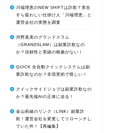
川端理恵のNEW SHIFTは詐欺？実在
すら疑わしい仕掛け人「川端理恵」と
運営会社の実態を調査
河野真美のグランドスラム
（GRANDSLAM）は副業詐欺なの
か？信頼性と実績の根拠がない！
QUICK 全自動クイックシステムは副
業詐欺なのか？非現実的で怪しい！
クイックサイドジョブは副業詐欺なの
か？最先端AIの正体に迫る！
金山莉緒のリンク（LINK）副業詐
欺！運営会社を変更してリローンチし
ていた件！【再編集】