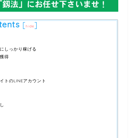
tents
[
]
hide
にしっかり稼げる
獲得
トのLINEアカウント
し