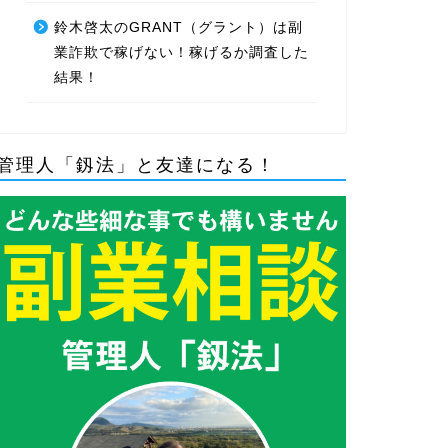
鈴木啓太のGRANT（グラント）は副
業詐欺で稼げない！稼げるか調査した
結果！
管理人「釼法」と友達になる！