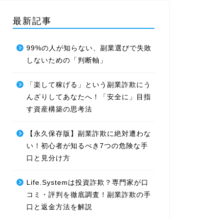
最新記事
99%の人が知らない、副業選びで失敗
しないための「判断軸」
「楽して稼げる」という副業詐欺にう
んざりしてあなたへ！「安全に」目指
す資産構築の思考法
【永久保存版】副業詐欺に絶対遭わな
い！初心者が知るべき7つの危険な手
口と見分け方
Life.Systemは投資詐欺？専門家が口
コミ・評判を徹底調査！副業詐欺の手
口と返金方法を解説