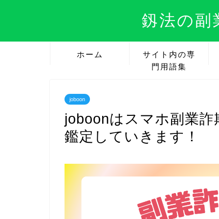
釼法の副
ホーム
サイト内の専
門用語集
joboon
joboonはスマホ副
鑑定していきます！