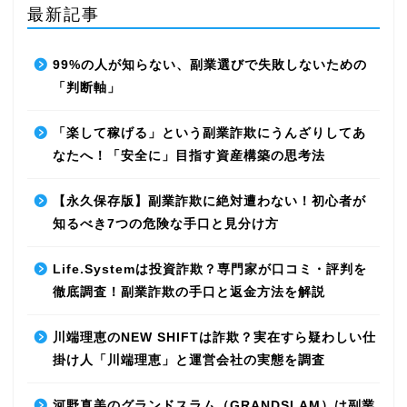
最新記事
99%の人が知らない、副業選びで失敗しないための
「判断軸」
「楽して稼げる」という副業詐欺にうんざりしてあ
なたへ！「安全に」目指す資産構築の思考法
【永久保存版】副業詐欺に絶対遭わない！初心者が
知るべき7つの危険な手口と見分け方
Life.Systemは投資詐欺？専門家が口コミ・評判を
徹底調査！副業詐欺の手口と返金方法を解説
川端理恵のNEW SHIFTは詐欺？実在すら疑わしい仕
掛け人「川端理恵」と運営会社の実態を調査
河野真美のグランドスラム（GRANDSLAM）は副業