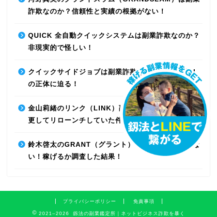
詐欺なのか？信頼性と実績の根拠がない！
QUICK 全自動クイックシステムは副業詐欺なのか？
非現実的で怪しい！
クイックサイドジョブは副業詐欺なのか？最先端AI
の正体に迫る！
金山莉緒のリンク（LINK）副業詐欺！運営会社を変
更してリローンチしていた件！【再編集】
鈴木啓太のGRANT（グラント）は副業詐欺で稼げな
い！稼げるか調査した結果！
プライバシーポリシー
免責事項
2021–2026 釼法の副業鑑定所｜ネットビジネス詐欺を暴く