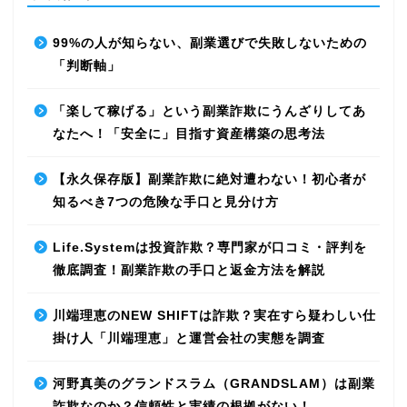
99%の人が知らない、副業選びで失敗しないための
「判断軸」
「楽して稼げる」という副業詐欺にうんざりしてあ
なたへ！「安全に」目指す資産構築の思考法
【永久保存版】副業詐欺に絶対遭わない！初心者が
知るべき7つの危険な手口と見分け方
Life.Systemは投資詐欺？専門家が口コミ・評判を
徹底調査！副業詐欺の手口と返金方法を解説
川端理恵のNEW SHIFTは詐欺？実在すら疑わしい仕
掛け人「川端理恵」と運営会社の実態を調査
河野真美のグランドスラム（GRANDSLAM）は副業
詐欺なのか？信頼性と実績の根拠がない！