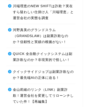
川端理恵のNEW SHIFTは詐欺？実在
すら疑わしい仕掛け人「川端理恵」と
運営会社の実態を調査
河野真美のグランドスラム
（GRANDSLAM）は副業詐欺なの
か？信頼性と実績の根拠がない！
QUICK 全自動クイックシステムは副
業詐欺なのか？非現実的で怪しい！
クイックサイドジョブは副業詐欺なの
か？最先端AIの正体に迫る！
金山莉緒のリンク（LINK）副業詐
欺！運営会社を変更してリローンチし
ていた件！【再編集】