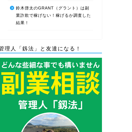
鈴木啓太のGRANT（グラント）は副
業詐欺で稼げない！稼げるか調査した
結果！
管理人「釼法」と友達になる！