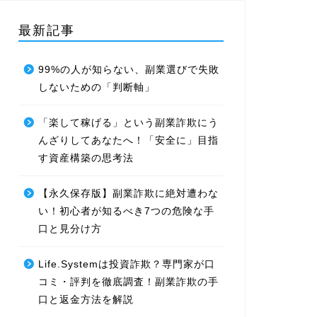
最新記事
99%の人が知らない、副業選びで失敗
しないための「判断軸」
「楽して稼げる」という副業詐欺にう
んざりしてあなたへ！「安全に」目指
す資産構築の思考法
【永久保存版】副業詐欺に絶対遭わな
い！初心者が知るべき7つの危険な手
口と見分け方
Life.Systemは投資詐欺？専門家が口
コミ・評判を徹底調査！副業詐欺の手
口と返金方法を解説