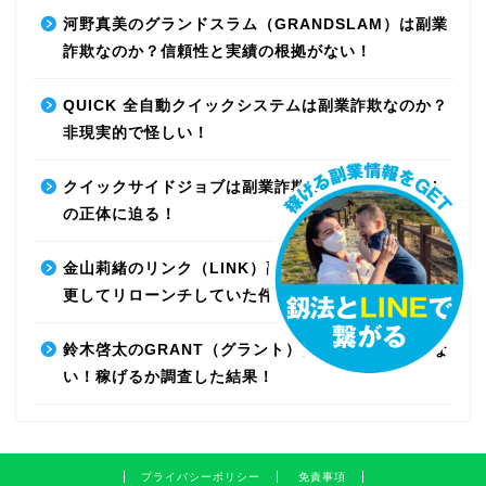
河野真美のグランドスラム（GRANDSLAM）は副業
詐欺なのか？信頼性と実績の根拠がない！
QUICK 全自動クイックシステムは副業詐欺なのか？
非現実的で怪しい！
クイックサイドジョブは副業詐欺なのか？最先端AI
の正体に迫る！
金山莉緒のリンク（LINK）副業詐欺！運営会社を変
更してリローンチしていた件！【再編集】
鈴木啓太のGRANT（グラント）は副業詐欺で稼げな
い！稼げるか調査した結果！
プライバシーポリシー
免責事項