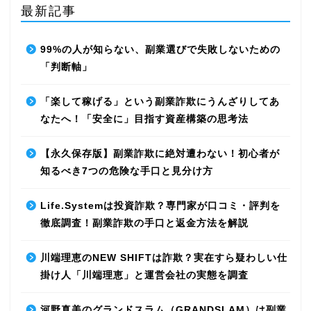
最新記事
99%の人が知らない、副業選びで失敗しないための
「判断軸」
「楽して稼げる」という副業詐欺にうんざりしてあ
なたへ！「安全に」目指す資産構築の思考法
【永久保存版】副業詐欺に絶対遭わない！初心者が
知るべき7つの危険な手口と見分け方
Life.Systemは投資詐欺？専門家が口コミ・評判を
徹底調査！副業詐欺の手口と返金方法を解説
川端理恵のNEW SHIFTは詐欺？実在すら疑わしい仕
掛け人「川端理恵」と運営会社の実態を調査
河野真美のグランドスラム（GRANDSLAM）は副業