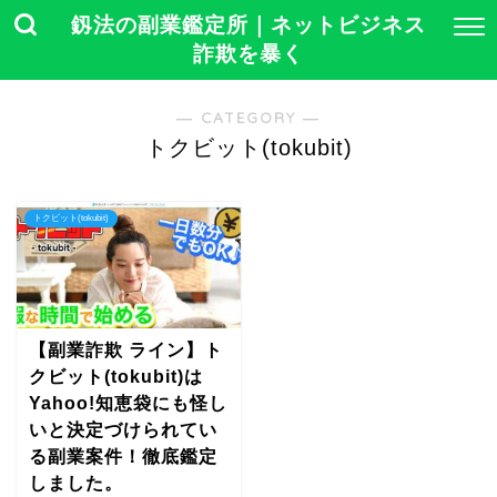
釼法の副業鑑定所｜ネットビジネス
詐欺を暴く
― CATEGORY ―
トクビット(tokubit)
トクビット(tokubit)
【副業詐欺 ライン】ト
クビット(tokubit)は
Yahoo!知恵袋にも怪し
いと決定づけられてい
る副業案件！徹底鑑定
しました。