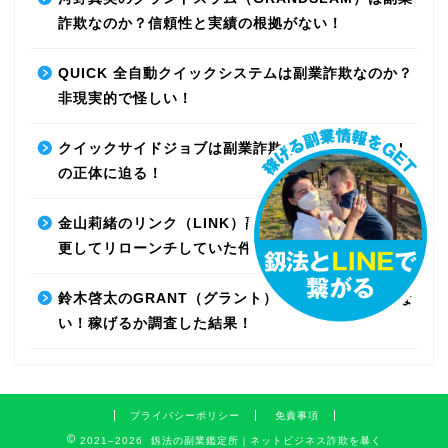
詐欺なのか？信頼性と実績の根拠がない！
QUICK 全自動クイックシステムは副業詐欺なのか？
非現実的で怪しい！
クイックサイドジョブは副業詐欺なのか？最先端AI
の正体に迫る！
金山莉緒のリンク（LINK）副業詐欺！運営会社を変
更してリローンチしていた件！【再編集】
鈴木啓太のGRANT（グラント）は副業詐欺で稼げな
い！稼げるか調査した結果！
プライバシーポリシー
免責事項
2021–2026 釼法の副業鑑定所｜ネットビジネス詐欺を暴く