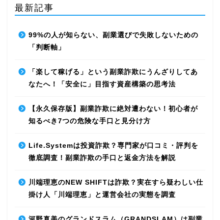
最新記事
99%の人が知らない、副業選びで失敗しないための
「判断軸」
「楽して稼げる」という副業詐欺にうんざりしてあ
なたへ！「安全に」目指す資産構築の思考法
【永久保存版】副業詐欺に絶対遭わない！初心者が
知るべき7つの危険な手口と見分け方
Life.Systemは投資詐欺？専門家が口コミ・評判を
徹底調査！副業詐欺の手口と返金方法を解説
川端理恵のNEW SHIFTは詐欺？実在すら疑わしい仕
掛け人「川端理恵」と運営会社の実態を調査
河野真美のグランドスラム（GRANDSLAM）は副業