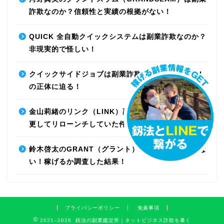
詐欺なのか？信頼性と実績の根拠がない！
QUICK 全自動クイックシステムは副業詐欺なのか？
非現実的で怪しい！
クイックサイドジョブは副業詐欺なのか？最先端AI
の正体に迫る！
金山莉緒のリンク（LINK）副業詐欺！運営会社を変
更してリローンチしていた件！【再編集】
鈴木啓太のGRANT（グラント）は副業詐欺で稼げな
い！稼げるか調査した結果！
プライバシーポリシー
免責事項
2021–2026 釼法の副業鑑定所｜ネットビジネス詐欺を暴く