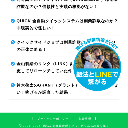
詐欺なのか？信頼性と実績の根拠がない！
QUICK 全自動クイックシステムは副業詐欺なのか？
非現実的で怪しい！
クイックサイドジョブは副業詐欺なのか？最先端AI
の正体に迫る！
金山莉緒のリンク（LINK）副業詐欺！運営会社を変
更してリローンチしていた件！【再編集】
鈴木啓太のGRANT（グラント）は副業詐欺で稼げな
い！稼げるか調査した結果！
プライバシーポリシー
免責事項
2021–2026 釼法の副業鑑定所｜ネットビジネス詐欺を暴く