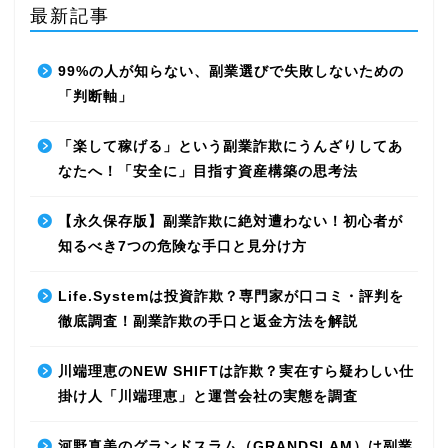
最新記事
99%の人が知らない、副業選びで失敗しないための
「判断軸」
「楽して稼げる」という副業詐欺にうんざりしてあ
なたへ！「安全に」目指す資産構築の思考法
【永久保存版】副業詐欺に絶対遭わない！初心者が
知るべき7つの危険な手口と見分け方
Life.Systemは投資詐欺？専門家が口コミ・評判を
徹底調査！副業詐欺の手口と返金方法を解説
川端理恵のNEW SHIFTは詐欺？実在すら疑わしい仕
掛け人「川端理恵」と運営会社の実態を調査
河野真美のグランドスラム（GRANDSLAM）は副業