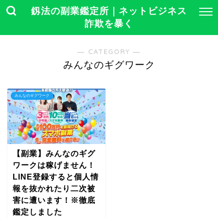
釼法の副業鑑定所｜ネットビジネス
詐欺を暴く
― CATEGORY ―
みんなのギグワーク
みんなのギグワーク
【副業】みんなのギグ
ワークは稼げません！
LINE登録すると個人情
報を抜かれたり二次被
害に遭います！※徹底
鑑定しました