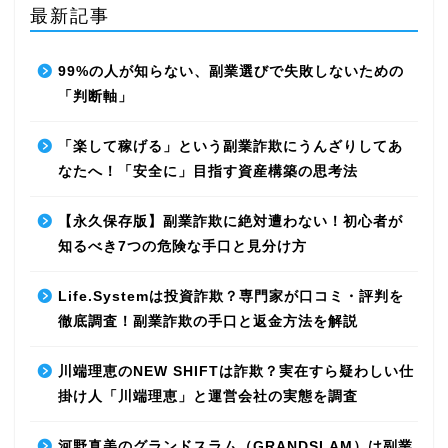
最新記事
99%の人が知らない、副業選びで失敗しないための
「判断軸」
「楽して稼げる」という副業詐欺にうんざりしてあ
なたへ！「安全に」目指す資産構築の思考法
【永久保存版】副業詐欺に絶対遭わない！初心者が
知るべき7つの危険な手口と見分け方
Life.Systemは投資詐欺？専門家が口コミ・評判を
徹底調査！副業詐欺の手口と返金方法を解説
川端理恵のNEW SHIFTは詐欺？実在すら疑わしい仕
掛け人「川端理恵」と運営会社の実態を調査
河野真美のグランドスラム（GRANDSLAM）は副業