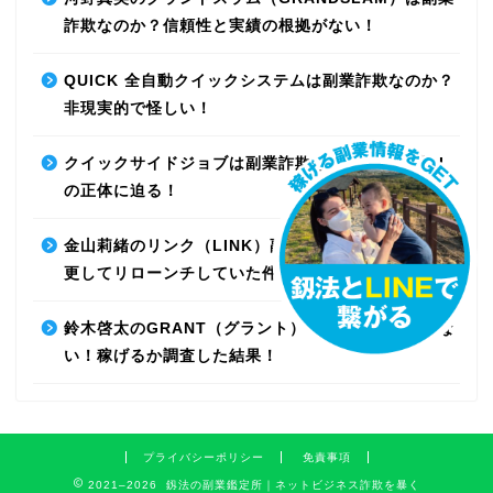
詐欺なのか？信頼性と実績の根拠がない！
QUICK 全自動クイックシステムは副業詐欺なのか？
非現実的で怪しい！
クイックサイドジョブは副業詐欺なのか？最先端AI
の正体に迫る！
金山莉緒のリンク（LINK）副業詐欺！運営会社を変
更してリローンチしていた件！【再編集】
鈴木啓太のGRANT（グラント）は副業詐欺で稼げな
い！稼げるか調査した結果！
プライバシーポリシー
免責事項
2021–2026 釼法の副業鑑定所｜ネットビジネス詐欺を暴く