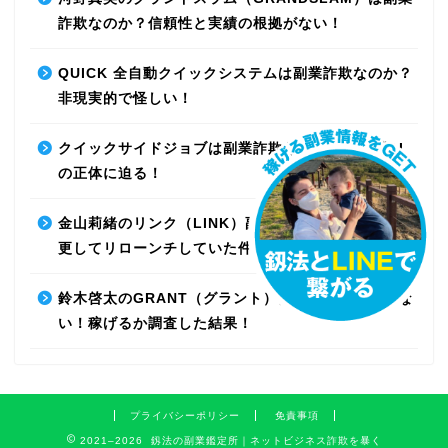
詐欺なのか？信頼性と実績の根拠がない！
QUICK 全自動クイックシステムは副業詐欺なのか？
非現実的で怪しい！
クイックサイドジョブは副業詐欺なのか？最先端AI
の正体に迫る！
金山莉緒のリンク（LINK）副業詐欺！運営会社を変
更してリローンチしていた件！【再編集】
鈴木啓太のGRANT（グラント）は副業詐欺で稼げな
い！稼げるか調査した結果！
プライバシーポリシー
免責事項
2021–2026 釼法の副業鑑定所｜ネットビジネス詐欺を暴く