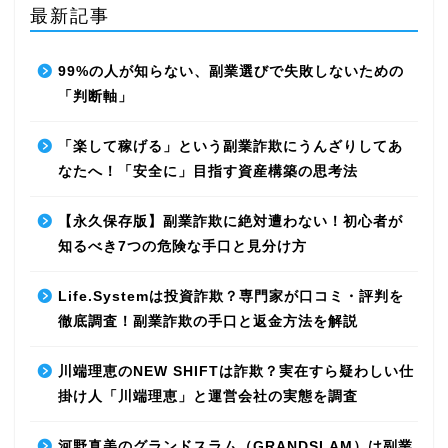
最新記事
99%の人が知らない、副業選びで失敗しないための
「判断軸」
「楽して稼げる」という副業詐欺にうんざりしてあ
なたへ！「安全に」目指す資産構築の思考法
【永久保存版】副業詐欺に絶対遭わない！初心者が
知るべき7つの危険な手口と見分け方
Life.Systemは投資詐欺？専門家が口コミ・評判を
徹底調査！副業詐欺の手口と返金方法を解説
川端理恵のNEW SHIFTは詐欺？実在すら疑わしい仕
掛け人「川端理恵」と運営会社の実態を調査
河野真美のグランドスラム（GRANDSLAM）は副業