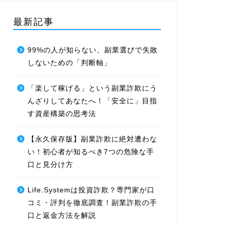
最新記事
99%の人が知らない、副業選びで失敗
しないための「判断軸」
「楽して稼げる」という副業詐欺にう
んざりしてあなたへ！「安全に」目指
す資産構築の思考法
【永久保存版】副業詐欺に絶対遭わな
い！初心者が知るべき7つの危険な手
口と見分け方
Life.Systemは投資詐欺？専門家が口
コミ・評判を徹底調査！副業詐欺の手
口と返金方法を解説