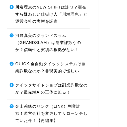
川端理恵のNEW SHIFTは詐欺？実在
すら疑わしい仕掛け人「川端理恵」と
運営会社の実態を調査
河野真美のグランドスラム
（GRANDSLAM）は副業詐欺なの
か？信頼性と実績の根拠がない！
QUICK 全自動クイックシステムは副
業詐欺なのか？非現実的で怪しい！
クイックサイドジョブは副業詐欺なの
か？最先端AIの正体に迫る！
金山莉緒のリンク（LINK）副業詐
欺！運営会社を変更してリローンチし
ていた件！【再編集】