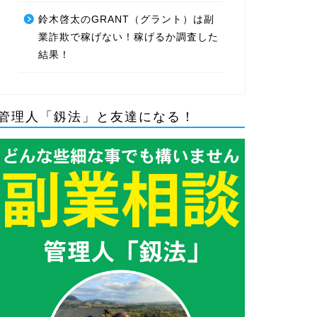
鈴木啓太のGRANT（グラント）は副
業詐欺で稼げない！稼げるか調査した
結果！
管理人「釼法」と友達になる！