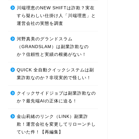
川端理恵のNEW SHIFTは詐欺？実在
すら疑わしい仕掛け人「川端理恵」と
運営会社の実態を調査
河野真美のグランドスラム
（GRANDSLAM）は副業詐欺なの
か？信頼性と実績の根拠がない！
QUICK 全自動クイックシステムは副
業詐欺なのか？非現実的で怪しい！
クイックサイドジョブは副業詐欺なの
か？最先端AIの正体に迫る！
金山莉緒のリンク（LINK）副業詐
欺！運営会社を変更してリローンチし
ていた件！【再編集】