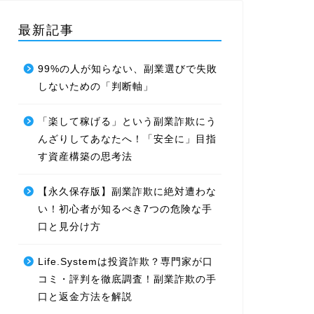
最新記事
99%の人が知らない、副業選びで失敗
しないための「判断軸」
「楽して稼げる」という副業詐欺にう
んざりしてあなたへ！「安全に」目指
す資産構築の思考法
【永久保存版】副業詐欺に絶対遭わな
い！初心者が知るべき7つの危険な手
口と見分け方
Life.Systemは投資詐欺？専門家が口
コミ・評判を徹底調査！副業詐欺の手
口と返金方法を解説