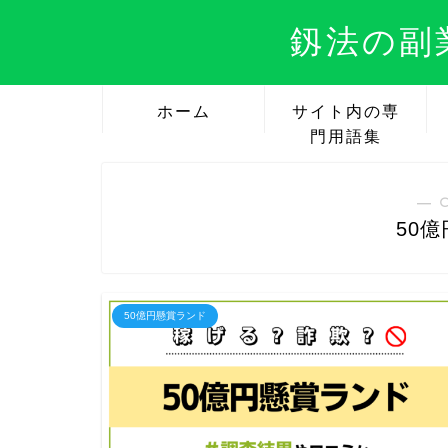
釼法の副
ホーム
サイト内の専
門用語集
― 
50
50億円懸賞ランド