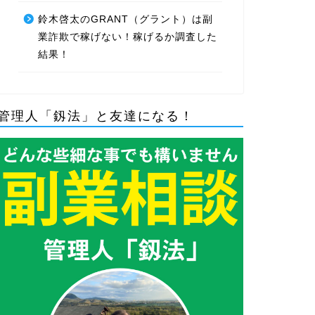
鈴木啓太のGRANT（グラント）は副
業詐欺で稼げない！稼げるか調査した
結果！
管理人「釼法」と友達になる！