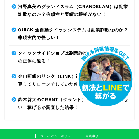
河野真美のグランドスラム（GRANDSLAM）は副業
詐欺なのか？信頼性と実績の根拠がない！
QUICK 全自動クイックシステムは副業詐欺なのか？
非現実的で怪しい！
クイックサイドジョブは副業詐欺なのか？最先端AI
の正体に迫る！
金山莉緒のリンク（LINK）副業詐欺！運営会社を変
更してリローンチしていた件！【再編集】
鈴木啓太のGRANT（グラント）は副業詐欺で稼げな
い！稼げるか調査した結果！
プライバシーポリシー
免責事項