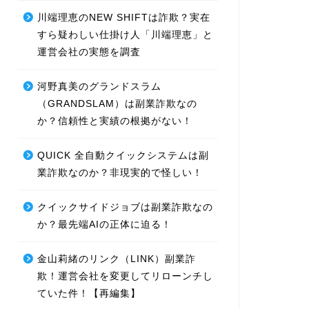
川端理恵のNEW SHIFTは詐欺？実在
すら疑わしい仕掛け人「川端理恵」と
運営会社の実態を調査
河野真美のグランドスラム
（GRANDSLAM）は副業詐欺なの
か？信頼性と実績の根拠がない！
QUICK 全自動クイックシステムは副
業詐欺なのか？非現実的で怪しい！
クイックサイドジョブは副業詐欺なの
か？最先端AIの正体に迫る！
金山莉緒のリンク（LINK）副業詐
欺！運営会社を変更してリローンチし
ていた件！【再編集】