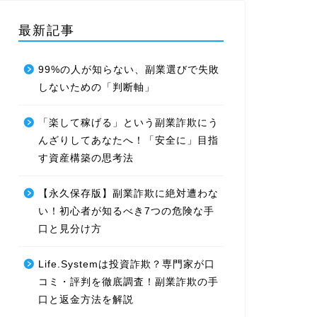
最新記事
99%の人が知らない、副業選びで失敗
しないための「判断軸」
「楽して稼げる」という副業詐欺にう
んざりしてあなたへ！「安全に」目指
す資産構築の思考法
【永久保存版】副業詐欺に絶対遭わな
い！初心者が知るべき7つの危険な手
口と見分け方
Life.Systemは投資詐欺？専門家が口
コミ・評判を徹底調査！副業詐欺の手
口と返金方法を解説