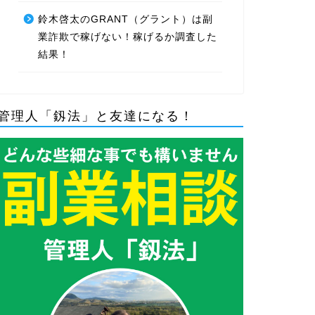
鈴木啓太のGRANT（グラント）は副
業詐欺で稼げない！稼げるか調査した
結果！
管理人「釼法」と友達になる！