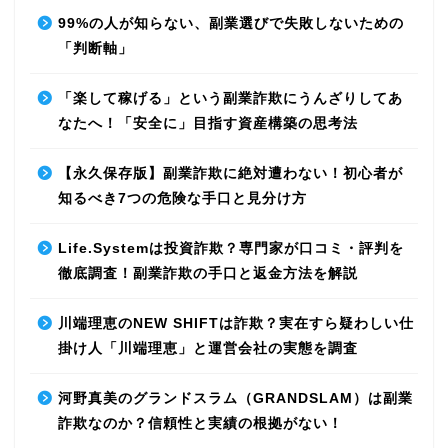
99%の人が知らない、副業選びで失敗しないための
「判断軸」
「楽して稼げる」という副業詐欺にうんざりしてあ
なたへ！「安全に」目指す資産構築の思考法
【永久保存版】副業詐欺に絶対遭わない！初心者が
知るべき7つの危険な手口と見分け方
Life.Systemは投資詐欺？専門家が口コミ・評判を
徹底調査！副業詐欺の手口と返金方法を解説
川端理恵のNEW SHIFTは詐欺？実在すら疑わしい仕
掛け人「川端理恵」と運営会社の実態を調査
河野真美のグランドスラム（GRANDSLAM）は副業
詐欺なのか？信頼性と実績の根拠がない！