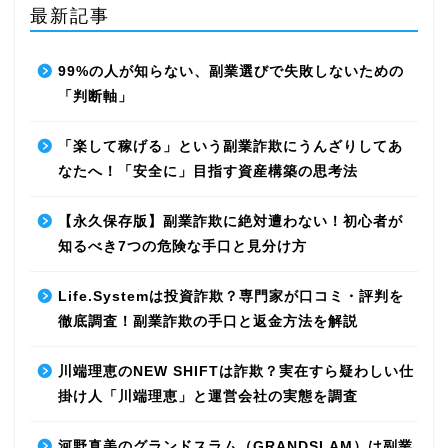
最新記事
99%の人が知らない、副業選びで失敗しないための
「判断軸」
「楽して稼げる」という副業詐欺にうんざりしてあ
なたへ！「安全に」目指す資産構築の思考法
【永久保存版】副業詐欺に絶対遭わない！初心者が
知るべき7つの危険な手口と見分け方
Life.Systemは投資詐欺？専門家が口コミ・評判を
徹底調査！副業詐欺の手口と返金方法を解説
川端理恵のNEW SHIFTは詐欺？実在すら疑わしい仕
掛け人「川端理恵」と運営会社の実態を調査
河野真美のグランドスラム（GRANDSLAM）は副業