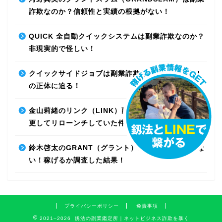
詐欺なのか？信頼性と実績の根拠がない！
QUICK 全自動クイックシステムは副業詐欺なのか？
非現実的で怪しい！
クイックサイドジョブは副業詐欺なのか？最先端AI
の正体に迫る！
金山莉緒のリンク（LINK）副業詐欺！運営会社を変
更してリローンチしていた件！【再編集】
鈴木啓太のGRANT（グラント）は副業詐欺で稼げな
い！稼げるか調査した結果！
プライバシーポリシー
免責事項
2021–2026 釼法の副業鑑定所｜ネットビジネス詐欺を暴く