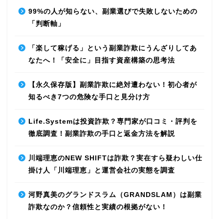
99%の人が知らない、副業選びで失敗しないための
「判断軸」
「楽して稼げる」という副業詐欺にうんざりしてあ
なたへ！「安全に」目指す資産構築の思考法
【永久保存版】副業詐欺に絶対遭わない！初心者が
知るべき7つの危険な手口と見分け方
Life.Systemは投資詐欺？専門家が口コミ・評判を
徹底調査！副業詐欺の手口と返金方法を解説
川端理恵のNEW SHIFTは詐欺？実在すら疑わしい仕
掛け人「川端理恵」と運営会社の実態を調査
河野真美のグランドスラム（GRANDSLAM）は副業
詐欺なのか？信頼性と実績の根拠がない！