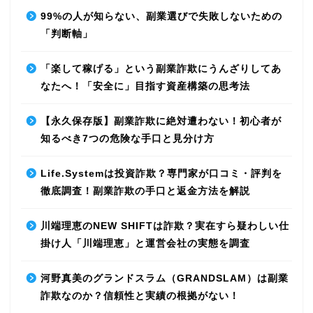
99%の人が知らない、副業選びで失敗しないための
「判断軸」
「楽して稼げる」という副業詐欺にうんざりしてあ
なたへ！「安全に」目指す資産構築の思考法
【永久保存版】副業詐欺に絶対遭わない！初心者が
知るべき7つの危険な手口と見分け方
Life.Systemは投資詐欺？専門家が口コミ・評判を
徹底調査！副業詐欺の手口と返金方法を解説
川端理恵のNEW SHIFTは詐欺？実在すら疑わしい仕
掛け人「川端理恵」と運営会社の実態を調査
河野真美のグランドスラム（GRANDSLAM）は副業
詐欺なのか？信頼性と実績の根拠がない！