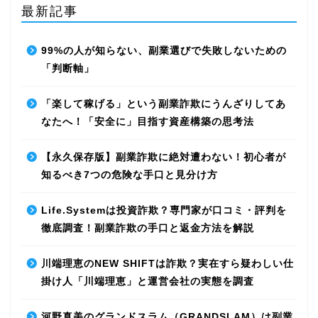
最新記事
99%の人が知らない、副業選びで失敗しないための
「判断軸」
「楽して稼げる」という副業詐欺にうんざりしてあ
なたへ！「安全に」目指す資産構築の思考法
【永久保存版】副業詐欺に絶対遭わない！初心者が
知るべき7つの危険な手口と見分け方
Life.Systemは投資詐欺？専門家が口コミ・評判を
徹底調査！副業詐欺の手口と返金方法を解説
川端理恵のNEW SHIFTは詐欺？実在すら疑わしい仕
掛け人「川端理恵」と運営会社の実態を調査
河野真美のグランドスラム（GRANDSLAM）は副業