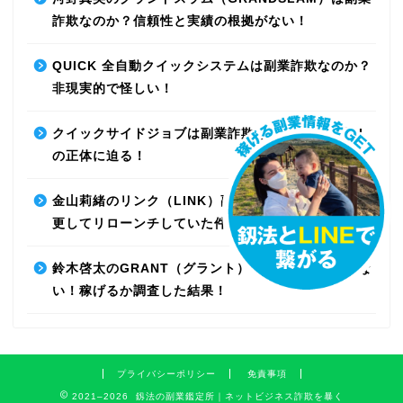
詐欺なのか？信頼性と実績の根拠がない！
QUICK 全自動クイックシステムは副業詐欺なのか？
非現実的で怪しい！
クイックサイドジョブは副業詐欺なのか？最先端AI
の正体に迫る！
金山莉緒のリンク（LINK）副業詐欺！運営会社を変
更してリローンチしていた件！【再編集】
鈴木啓太のGRANT（グラント）は副業詐欺で稼げな
い！稼げるか調査した結果！
プライバシーポリシー
免責事項
2021–2026 釼法の副業鑑定所｜ネットビジネス詐欺を暴く