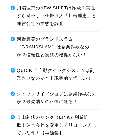
川端理恵のNEW SHIFTは詐欺？実在
すら疑わしい仕掛け人「川端理恵」と
運営会社の実態を調査
河野真美のグランドスラム
（GRANDSLAM）は副業詐欺なの
か？信頼性と実績の根拠がない！
QUICK 全自動クイックシステムは副
業詐欺なのか？非現実的で怪しい！
クイックサイドジョブは副業詐欺なの
か？最先端AIの正体に迫る！
金山莉緒のリンク（LINK）副業詐
欺！運営会社を変更してリローンチし
ていた件！【再編集】