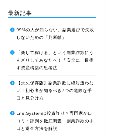
最新記事
99%の人が知らない、副業選びで失敗
しないための「判断軸」
「楽して稼げる」という副業詐欺にう
んざりしてあなたへ！「安全に」目指
す資産構築の思考法
【永久保存版】副業詐欺に絶対遭わな
い！初心者が知るべき7つの危険な手
口と見分け方
Life.Systemは投資詐欺？専門家が口
コミ・評判を徹底調査！副業詐欺の手
口と返金方法を解説