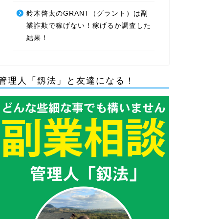
鈴木啓太のGRANT（グラント）は副
業詐欺で稼げない！稼げるか調査した
結果！
管理人「釼法」と友達になる！