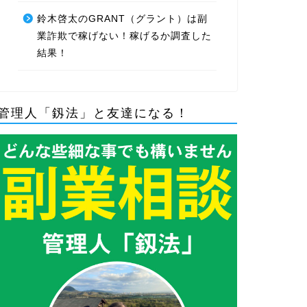
鈴木啓太のGRANT（グラント）は副
業詐欺で稼げない！稼げるか調査した
結果！
管理人「釼法」と友達になる！