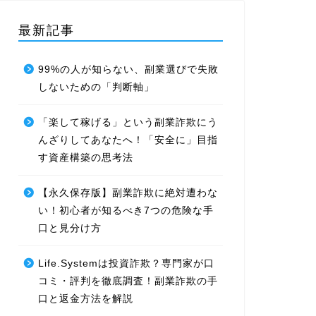
最新記事
99%の人が知らない、副業選びで失敗
しないための「判断軸」
「楽して稼げる」という副業詐欺にう
んざりしてあなたへ！「安全に」目指
す資産構築の思考法
【永久保存版】副業詐欺に絶対遭わな
い！初心者が知るべき7つの危険な手
口と見分け方
Life.Systemは投資詐欺？専門家が口
コミ・評判を徹底調査！副業詐欺の手
口と返金方法を解説