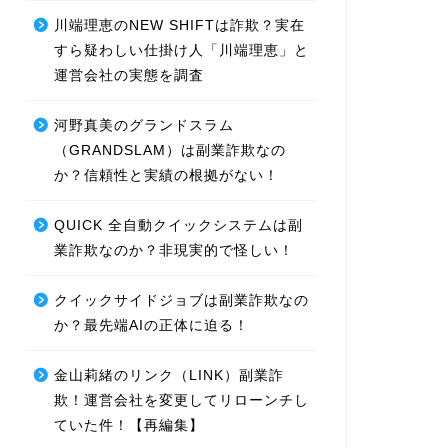
川端理恵のNEW SHIFTは詐欺？実在
すら疑わしい仕掛け人「川端理恵」と
運営会社の実態を調査
河野真美のグランドスラム
（GRANDSLAM）は副業詐欺なの
か？信頼性と実績の根拠がない！
QUICK 全自動クイックシステムは副
業詐欺なのか？非現実的で怪しい！
クイックサイドジョブは副業詐欺なの
か？最先端AIの正体に迫る！
金山莉緒のリンク（LINK）副業詐
欺！運営会社を変更してリローンチし
ていた件！【再編集】