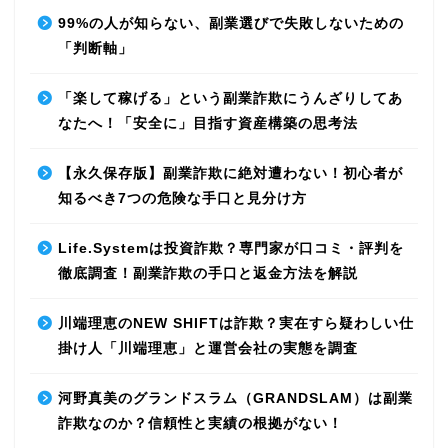
99%の人が知らない、副業選びで失敗しないための
「判断軸」
「楽して稼げる」という副業詐欺にうんざりしてあ
なたへ！「安全に」目指す資産構築の思考法
【永久保存版】副業詐欺に絶対遭わない！初心者が
知るべき7つの危険な手口と見分け方
Life.Systemは投資詐欺？専門家が口コミ・評判を
徹底調査！副業詐欺の手口と返金方法を解説
川端理恵のNEW SHIFTは詐欺？実在すら疑わしい仕
掛け人「川端理恵」と運営会社の実態を調査
河野真美のグランドスラム（GRANDSLAM）は副業
詐欺なのか？信頼性と実績の根拠がない！