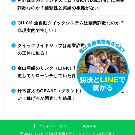
河野真美のグランドスラム（GRANDSLAM）は副業
詐欺なのか？信頼性と実績の根拠がない！
QUICK 全自動クイックシステムは副業詐欺なのか？
非現実的で怪しい！
クイックサイドジョブは副業詐欺なのか？最先端AI
の正体に迫る！
金山莉緒のリンク（LINK）副業詐欺！運営会社を変
更してリローンチしていた件！【再編集】
鈴木啓太のGRANT（グラント）は副業詐欺で稼げな
い！稼げるか調査した結果！
プライバシーポリシー
免責事項
2021–2026 釼法の副業鑑定所｜ネットビジネス詐欺を暴く