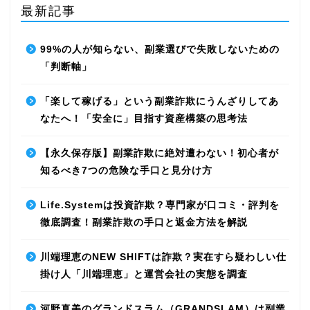
最新記事
99%の人が知らない、副業選びで失敗しないための
「判断軸」
「楽して稼げる」という副業詐欺にうんざりしてあ
なたへ！「安全に」目指す資産構築の思考法
【永久保存版】副業詐欺に絶対遭わない！初心者が
知るべき7つの危険な手口と見分け方
Life.Systemは投資詐欺？専門家が口コミ・評判を
徹底調査！副業詐欺の手口と返金方法を解説
川端理恵のNEW SHIFTは詐欺？実在すら疑わしい仕
掛け人「川端理恵」と運営会社の実態を調査
河野真美のグランドスラム（GRANDSLAM）は副業