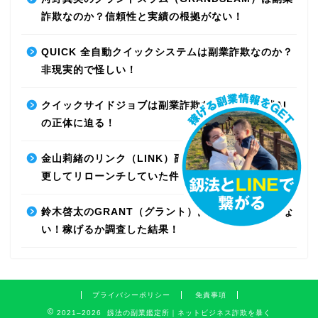
詐欺なのか？信頼性と実績の根拠がない！
QUICK 全自動クイックシステムは副業詐欺なのか？
非現実的で怪しい！
クイックサイドジョブは副業詐欺なのか？最先端AI
の正体に迫る！
金山莉緒のリンク（LINK）副業詐欺！運営会社を変
更してリローンチしていた件！【再編集】
鈴木啓太のGRANT（グラント）は副業詐欺で稼げな
い！稼げるか調査した結果！
プライバシーポリシー
免責事項
2021–2026 釼法の副業鑑定所｜ネットビジネス詐欺を暴く