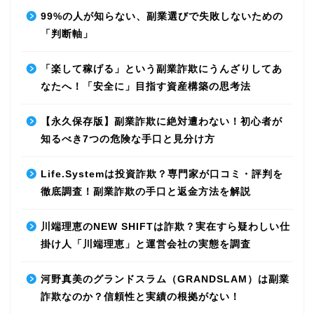
99%の人が知らない、副業選びで失敗しないための
「判断軸」
「楽して稼げる」という副業詐欺にうんざりしてあ
なたへ！「安全に」目指す資産構築の思考法
【永久保存版】副業詐欺に絶対遭わない！初心者が
知るべき7つの危険な手口と見分け方
Life.Systemは投資詐欺？専門家が口コミ・評判を
徹底調査！副業詐欺の手口と返金方法を解説
川端理恵のNEW SHIFTは詐欺？実在すら疑わしい仕
掛け人「川端理恵」と運営会社の実態を調査
河野真美のグランドスラム（GRANDSLAM）は副業
詐欺なのか？信頼性と実績の根拠がない！