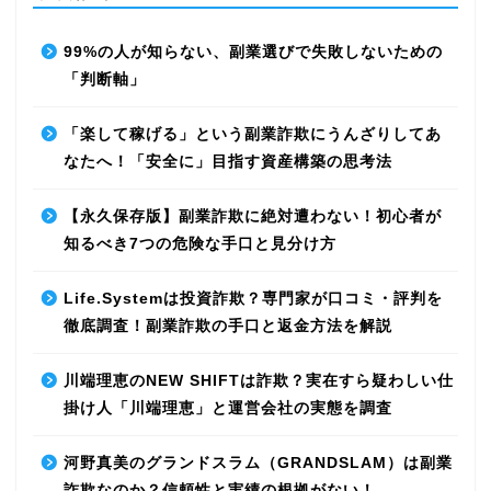
99%の人が知らない、副業選びで失敗しないための
「判断軸」
「楽して稼げる」という副業詐欺にうんざりしてあ
なたへ！「安全に」目指す資産構築の思考法
【永久保存版】副業詐欺に絶対遭わない！初心者が
知るべき7つの危険な手口と見分け方
Life.Systemは投資詐欺？専門家が口コミ・評判を
徹底調査！副業詐欺の手口と返金方法を解説
川端理恵のNEW SHIFTは詐欺？実在すら疑わしい仕
掛け人「川端理恵」と運営会社の実態を調査
河野真美のグランドスラム（GRANDSLAM）は副業
詐欺なのか？信頼性と実績の根拠がない！