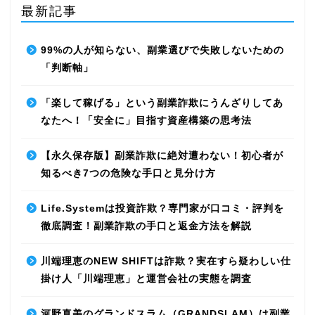
最新記事
99%の人が知らない、副業選びで失敗しないための
「判断軸」
「楽して稼げる」という副業詐欺にうんざりしてあ
なたへ！「安全に」目指す資産構築の思考法
【永久保存版】副業詐欺に絶対遭わない！初心者が
知るべき7つの危険な手口と見分け方
Life.Systemは投資詐欺？専門家が口コミ・評判を
徹底調査！副業詐欺の手口と返金方法を解説
川端理恵のNEW SHIFTは詐欺？実在すら疑わしい仕
掛け人「川端理恵」と運営会社の実態を調査
河野真美のグランドスラム（GRANDSLAM）は副業