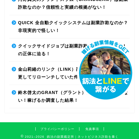
詐欺なのか？信頼性と実績の根拠がない！
QUICK 全自動クイックシステムは副業詐欺なのか？
非現実的で怪しい！
クイックサイドジョブは副業詐欺なのか？最先端AI
の正体に迫る！
金山莉緒のリンク（LINK）副業詐欺！運営会社を変
更してリローンチしていた件！【再編集】
鈴木啓太のGRANT（グラント）は副業詐欺で稼げな
い！稼げるか調査した結果！
プライバシーポリシー
免責事項
2021–2026 釼法の副業鑑定所｜ネットビジネス詐欺を暴く