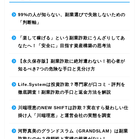
99%の人が知らない、副業選びで失敗しないための
「判断軸」
「楽して稼げる」という副業詐欺にうんざりしてあ
なたへ！「安全に」目指す資産構築の思考法
【永久保存版】副業詐欺に絶対遭わない！初心者が
知るべき7つの危険な手口と見分け方
Life.Systemは投資詐欺？専門家が口コミ・評判を
徹底調査！副業詐欺の手口と返金方法を解説
川端理恵のNEW SHIFTは詐欺？実在すら疑わしい仕
掛け人「川端理恵」と運営会社の実態を調査
河野真美のグランドスラム（GRANDSLAM）は副業
詐欺なのか？信頼性と実績の根拠がない！