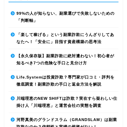
99%の人が知らない、副業選びで失敗しないための
「判断軸」
「楽して稼げる」という副業詐欺にうんざりしてあ
なたへ！「安全に」目指す資産構築の思考法
【永久保存版】副業詐欺に絶対遭わない！初心者が
知るべき7つの危険な手口と見分け方
Life.Systemは投資詐欺？専門家が口コミ・評判を
徹底調査！副業詐欺の手口と返金方法を解説
川端理恵のNEW SHIFTは詐欺？実在すら疑わしい仕
掛け人「川端理恵」と運営会社の実態を調査
河野真美のグランドスラム（GRANDSLAM）は副業
詐欺なのか？信頼性と実績の根拠がない！