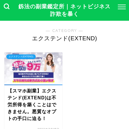
釼法の副業鑑定所｜ネットビジネス
詐欺を暴く
― CATEGORY ―
エクステンド(EXTEND)
エクステンド(EXTEND)
【スマホ副業】エクス
テンド(EXTEND)は不
労所得を築くことはで
きません。悪質なオプ
トの手口に迫る！