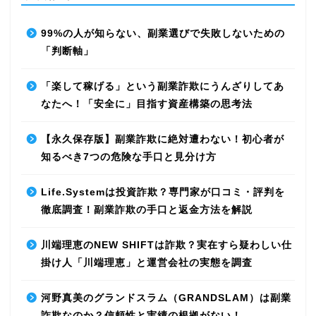
99%の人が知らない、副業選びで失敗しないための
「判断軸」
「楽して稼げる」という副業詐欺にうんざりしてあ
なたへ！「安全に」目指す資産構築の思考法
【永久保存版】副業詐欺に絶対遭わない！初心者が
知るべき7つの危険な手口と見分け方
Life.Systemは投資詐欺？専門家が口コミ・評判を
徹底調査！副業詐欺の手口と返金方法を解説
川端理恵のNEW SHIFTは詐欺？実在すら疑わしい仕
掛け人「川端理恵」と運営会社の実態を調査
河野真美のグランドスラム（GRANDSLAM）は副業
詐欺なのか？信頼性と実績の根拠がない！