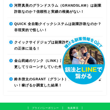
河野真美のグランドスラム（GRANDSLAM）は副業
詐欺なのか？信頼性と実績の根拠がない！
QUICK 全自動クイックシステムは副業詐欺なのか？
非現実的で怪しい！
クイックサイドジョブは副業詐欺なのか？最先端AI
の正体に迫る！
金山莉緒のリンク（LINK）副業詐欺！運営会社を変
更してリローンチしていた件！【再編集】
鈴木啓太のGRANT（グラント）は副業詐欺で稼げな
い！稼げるか調査した結果！
プライバシーポリシー
免責事項