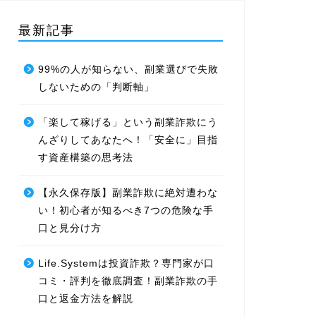
最新記事
99%の人が知らない、副業選びで失敗
しないための「判断軸」
「楽して稼げる」という副業詐欺にう
んざりしてあなたへ！「安全に」目指
す資産構築の思考法
【永久保存版】副業詐欺に絶対遭わな
い！初心者が知るべき7つの危険な手
口と見分け方
Life.Systemは投資詐欺？専門家が口
コミ・評判を徹底調査！副業詐欺の手
口と返金方法を解説