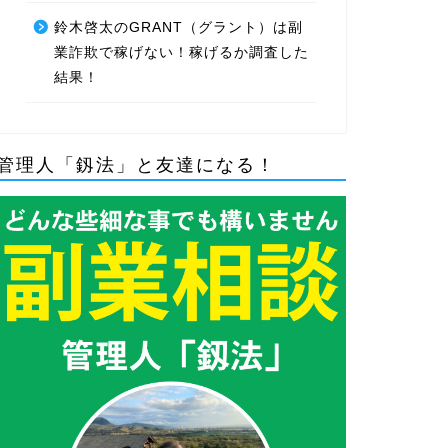
鈴木啓太のGRANT（グラント）は副
業詐欺で稼げない！稼げるか調査した
結果！
管理人「釼法」と友達になる！