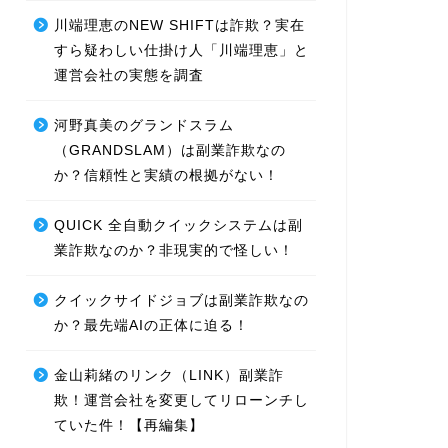
川端理恵のNEW SHIFTは詐欺？実在
すら疑わしい仕掛け人「川端理恵」と
運営会社の実態を調査
河野真美のグランドスラム
（GRANDSLAM）は副業詐欺なの
か？信頼性と実績の根拠がない！
QUICK 全自動クイックシステムは副
業詐欺なのか？非現実的で怪しい！
クイックサイドジョブは副業詐欺なの
か？最先端AIの正体に迫る！
金山莉緒のリンク（LINK）副業詐
欺！運営会社を変更してリローンチし
ていた件！【再編集】