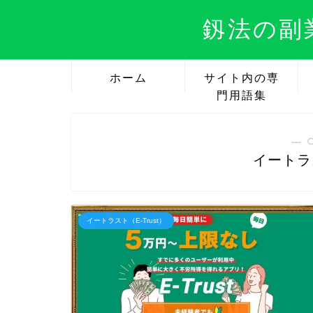
釼法の副
ホーム
サイト内の専
門用語集
― 
イートラス
イートラスト（E-Trust）