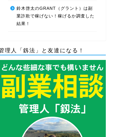
鈴木啓太のGRANT（グラント）は副
業詐欺で稼げない！稼げるか調査した
結果！
管理人「釼法」と友達になる！