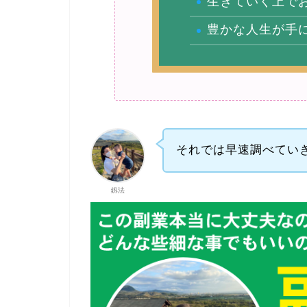
生きていく上で
豊かな人生が手
それでは早速調べてい
釼法