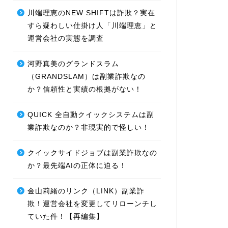
川端理恵のNEW SHIFTは詐欺？実在
すら疑わしい仕掛け人「川端理恵」と
運営会社の実態を調査
河野真美のグランドスラム
（GRANDSLAM）は副業詐欺なの
か？信頼性と実績の根拠がない！
QUICK 全自動クイックシステムは副
業詐欺なのか？非現実的で怪しい！
クイックサイドジョブは副業詐欺なの
か？最先端AIの正体に迫る！
金山莉緒のリンク（LINK）副業詐
欺！運営会社を変更してリローンチし
ていた件！【再編集】