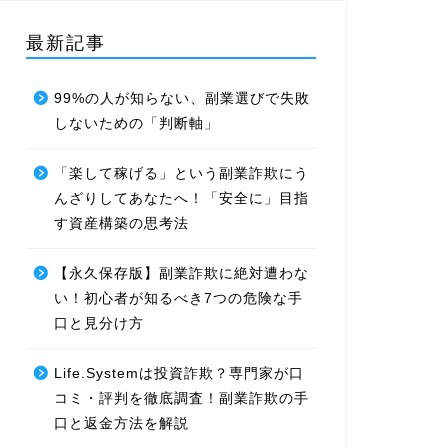
最新記事
99%の人が知らない、副業選びで失敗
しないための「判断軸」
「楽して稼げる」という副業詐欺にう
んざりしてあなたへ！「安全に」目指
す資産構築の思考法
【永久保存版】副業詐欺に絶対遭わな
い！初心者が知るべき7つの危険な手
口と見分け方
Life.Systemは投資詐欺？専門家が口
コミ・評判を徹底調査！副業詐欺の手
口と返金方法を解説