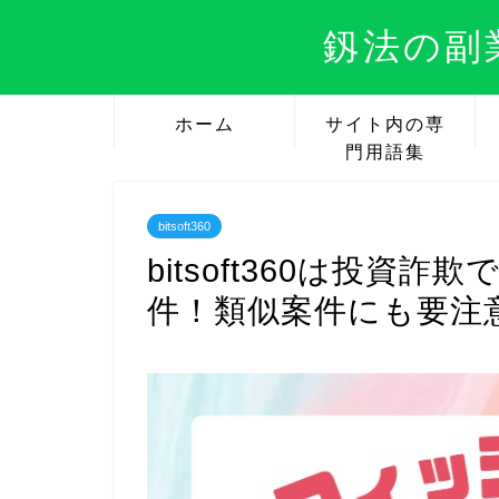
釼法の副
ホーム
サイト内の専
門用語集
bitsoft360
bitsoft360は投
件！類似案件にも要注