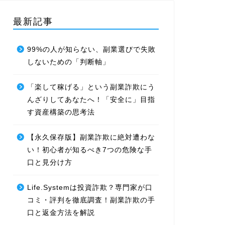
最新記事
99%の人が知らない、副業選びで失敗
しないための「判断軸」
「楽して稼げる」という副業詐欺にう
んざりしてあなたへ！「安全に」目指
す資産構築の思考法
【永久保存版】副業詐欺に絶対遭わな
い！初心者が知るべき7つの危険な手
口と見分け方
Life.Systemは投資詐欺？専門家が口
コミ・評判を徹底調査！副業詐欺の手
口と返金方法を解説