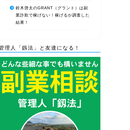
鈴木啓太のGRANT（グラント）は副
業詐欺で稼げない！稼げるか調査した
結果！
管理人「釼法」と友達になる！