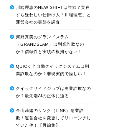
川端理恵のNEW SHIFTは詐欺？実在
すら疑わしい仕掛け人「川端理恵」と
運営会社の実態を調査
河野真美のグランドスラム
（GRANDSLAM）は副業詐欺なの
か？信頼性と実績の根拠がない！
QUICK 全自動クイックシステムは副
業詐欺なのか？非現実的で怪しい！
クイックサイドジョブは副業詐欺なの
か？最先端AIの正体に迫る！
金山莉緒のリンク（LINK）副業詐
欺！運営会社を変更してリローンチし
ていた件！【再編集】