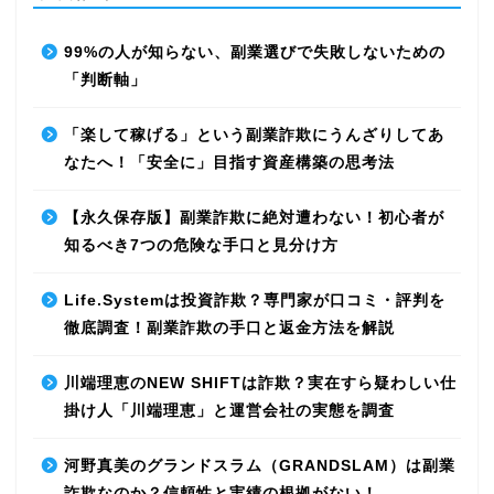
99%の人が知らない、副業選びで失敗しないための
「判断軸」
「楽して稼げる」という副業詐欺にうんざりしてあ
なたへ！「安全に」目指す資産構築の思考法
【永久保存版】副業詐欺に絶対遭わない！初心者が
知るべき7つの危険な手口と見分け方
Life.Systemは投資詐欺？専門家が口コミ・評判を
徹底調査！副業詐欺の手口と返金方法を解説
川端理恵のNEW SHIFTは詐欺？実在すら疑わしい仕
掛け人「川端理恵」と運営会社の実態を調査
河野真美のグランドスラム（GRANDSLAM）は副業
詐欺なのか？信頼性と実績の根拠がない！