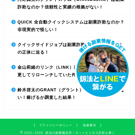
詐欺なのか？信頼性と実績の根拠がない！
QUICK 全自動クイックシステムは副業詐欺なのか？
非現実的で怪しい！
クイックサイドジョブは副業詐欺なのか？最先端AI
の正体に迫る！
金山莉緒のリンク（LINK）副業詐欺！運営会社を変
更してリローンチしていた件！【再編集】
鈴木啓太のGRANT（グラント）は副業詐欺で稼げな
い！稼げるか調査した結果！
プライバシーポリシー
免責事項
2021–2026 釼法の副業鑑定所｜ネットビジネス詐欺を暴く