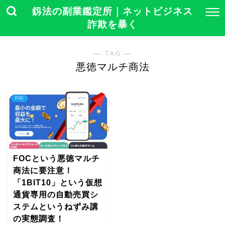
釼法の副業鑑定所｜ネットビジネス
詐欺を暴く
― TAG ―
悪徳マルチ商法
FOC
FOCという悪徳マルチ
商法に要注意！
「1BIT10」という仮想
通貨専用の自動売買シ
ステムというねずみ講
の実態調査！