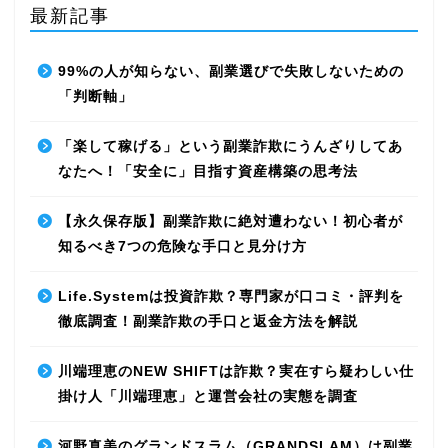
最新記事
99%の人が知らない、副業選びで失敗しないための
「判断軸」
「楽して稼げる」という副業詐欺にうんざりしてあ
なたへ！「安全に」目指す資産構築の思考法
【永久保存版】副業詐欺に絶対遭わない！初心者が
知るべき7つの危険な手口と見分け方
Life.Systemは投資詐欺？専門家が口コミ・評判を
徹底調査！副業詐欺の手口と返金方法を解説
川端理恵のNEW SHIFTは詐欺？実在すら疑わしい仕
掛け人「川端理恵」と運営会社の実態を調査
河野真美のグランドスラム（GRANDSLAM）は副業