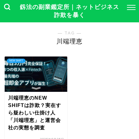
釼法の副業鑑定所｜ネットビジネス
詐欺を暴く
― TAG ―
川端理恵
NEW SHIFT
川端理恵のNEW
SHIFTは詐欺？実在す
ら疑わしい仕掛け人
「川端理恵」と運営会
社の実態を調査