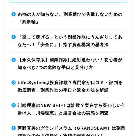
99%の人が知らない、副業選びで失敗しないための
「判断軸」
「楽して稼げる」という副業詐欺にうんざりしてあ
なたへ！「安全に」目指す資産構築の思考法
【永久保存版】副業詐欺に絶対遭わない！初心者が
知るべき7つの危険な手口と見分け方
Life.Systemは投資詐欺？専門家が口コミ・評判を
徹底調査！副業詐欺の手口と返金方法を解説
川端理恵のNEW SHIFTは詐欺？実在すら疑わしい仕
掛け人「川端理恵」と運営会社の実態を調査
河野真美のグランドスラム（GRANDSLAM）は副業
詐欺なのか？信頼性と実績の根拠がない！