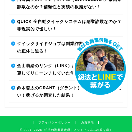
詐欺なのか？信頼性と実績の根拠がない！
QUICK 全自動クイックシステムは副業詐欺なのか？
非現実的で怪しい！
クイックサイドジョブは副業詐欺なのか？最先端AI
の正体に迫る！
金山莉緒のリンク（LINK）副業詐欺！運営会社を変
更してリローンチしていた件！【再編集】
鈴木啓太のGRANT（グラント）は副業詐欺で稼げな
い！稼げるか調査した結果！
プライバシーポリシー
免責事項
2021–2026 釼法の副業鑑定所｜ネットビジネス詐欺を暴く