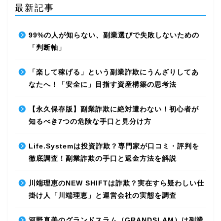
最新記事
99%の人が知らない、副業選びで失敗しないための
「判断軸」
「楽して稼げる」という副業詐欺にうんざりしてあ
なたへ！「安全に」目指す資産構築の思考法
【永久保存版】副業詐欺に絶対遭わない！初心者が
知るべき7つの危険な手口と見分け方
Life.Systemは投資詐欺？専門家が口コミ・評判を
徹底調査！副業詐欺の手口と返金方法を解説
川端理恵のNEW SHIFTは詐欺？実在すら疑わしい仕
掛け人「川端理恵」と運営会社の実態を調査
河野真美のグランドスラム（GRANDSLAM）は副業