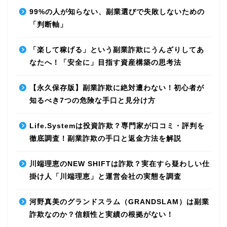
99%の人が知らない、副業選びで失敗しないための
「判断軸」
「楽して稼げる」という副業詐欺にうんざりしてあ
なたへ！「安全に」目指す資産構築の思考法
【永久保存版】副業詐欺に絶対遭わない！初心者が
知るべき7つの危険な手口と見分け方
Life.Systemは投資詐欺？専門家が口コミ・評判を
徹底調査！副業詐欺の手口と返金方法を解説
川端理恵のNEW SHIFTは詐欺？実在すら疑わしい仕
掛け人「川端理恵」と運営会社の実態を調査
河野真美のグランドスラム（GRANDSLAM）は副業
詐欺なのか？信頼性と実績の根拠がない！